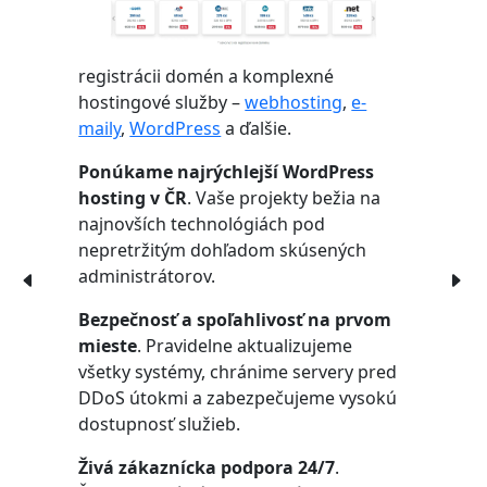
registrácii domén a komplexné
hostingové služby –
webhosting
,
e-
maily
,
WordPress
a ďalšie.
Ponúkame najrýchlejší WordPress
hosting v ČR
. Vaše projekty bežia na
najnovších technológiách pod
nepretržitým dohľadom skúsených
administrátorov.
Bezpečnosť a spoľahlivosť na prvom
mieste
. Pravidelne aktualizujeme
všetky systémy, chránime servery pred
DDoS útokmi a zabezpečujeme vysokú
dostupnosť služieb.
Živá zákaznícka podpora 24/7
.