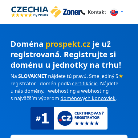
Kontakt
Doména
prospekt.cz
je už
registrovaná. Registrujte si
doménu u jednotky na trhu!
Na
SLOVAKNET
nájdete tú pravú. Sme jediný 5
★
registrátor domén podľa
certifikácie
. Nájdete
u nás
domény
,
webhosting
a
webhosting
s najväčším výberom
doménových koncoviek
.